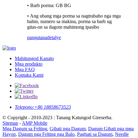
• Barb porma: GB BG
• Ang ubang mga porma sa nagtrabaho nga mga
bahin, numero sa makina, porma sa barb ug
gitas-on sa dagom mahimong ipasibo
pangutana
detalye
Mahitungod Kanato
Mga produkto
Mga FAQ
Kontaka Kami
Telepono:
+86 18858673523
© Copyright - 2010-2023 : Tanang Katungod Gireserba.
Sitemap
-
AMP Mobile
Mga Dagum sa Felting
,
Gibati nga Dagum
,
Dagum Gibati nga mga
Hayop
,
Dagum nga Felting nga Balo
,
Pagbati sa Dagum
,
Needle