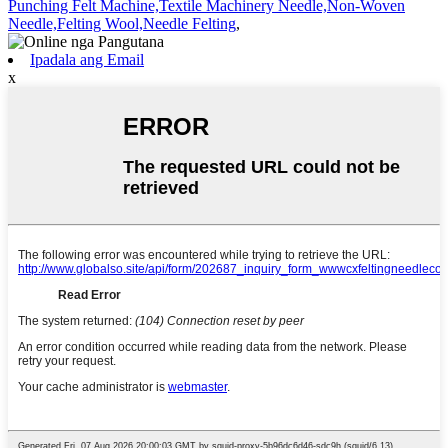
Punching Felt Machine,Textile Machinery Needle,Non-Woven
Needle,Felting Wool,Needle Felting
,
Ipadala ang Email
x