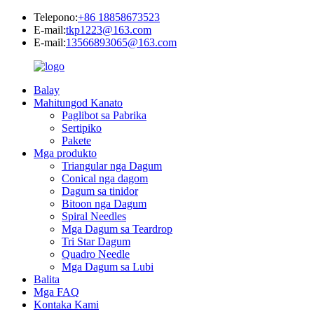
Telepono:
+86 18858673523
E-mail:
tkp1223@163.com
E-mail:
13566893065@163.com
Balay
Mahitungod Kanato
Paglibot sa Pabrika
Sertipiko
Pakete
Mga produkto
Triangular nga Dagum
Conical nga dagom
Dagum sa tinidor
Bitoon nga Dagum
Spiral Needles
Mga Dagum sa Teardrop
Tri Star Dagum
Quadro Needle
Mga Dagum sa Lubi
Balita
Mga FAQ
Kontaka Kami