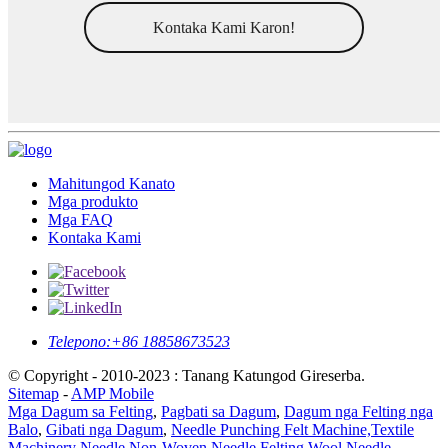
Kontaka Kami Karon!
Mahitungod Kanato
Mga produkto
Mga FAQ
Kontaka Kami
Telepono:
+86 18858673523
© Copyright - 2010-2023 : Tanang Katungod Gireserba.
Sitemap
-
AMP Mobile
Mga Dagum sa Felting
,
Pagbati sa Dagum
,
Dagum nga Felting nga
Balo
,
Gibati nga Dagum
,
Needle Punching Felt Machine,Textile
Machinery Needle,Non-Woven Needle,Felting Wool,Needle