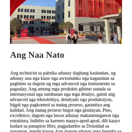
Ang Naa Nato
Ang technicist sa pabrika adunay daghang kasinatian, ug
adunay una nga klase nga awtomatiko nga kagamitan sa
paghimo sa dagom ug mga advanced nga instrumento sa
pagsulay. Ang among mga produkto gihimo sumala sa
internasyonal nga sumbanan nga mga detalye, gamit ang
advanced nga teknolohiya, detalyado nga produksiyon,
higpit nga pagkontrol sa matag proseso, garantiya ang
kalidad. Ang matag proseso hugot nga gisulayan, Pino,
excellence, dagom nga lawas adunay makatarunganon nga
estraktura, balhibo sa karnero maayo-apod-apod, dili kaayo
kadaot sa panapton fiber, pagpalambo sa Densidad sa
panapton, tensile kusog.Ang dagom adunay mga bentaha sa