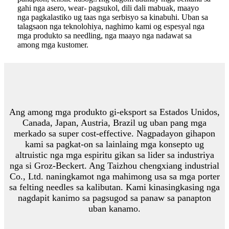
gahi nga asero, wear- pagsukol, dili dali mabuak, maayo
nga pagkalastiko ug taas nga serbisyo sa kinabuhi. Uban sa
talagsaon nga teknolohiya, naghimo kami og espesyal nga
mga produkto sa needling, nga maayo nga nadawat sa
among mga kustomer.
Ang among mga produkto gi-eksport sa Estados Unidos,
Canada, Japan, Austria, Brazil ug uban pang mga
merkado sa super cost-effective. Nagpadayon gihapon
kami sa pagkat-on sa lainlaing mga konsepto ug
altruistic nga mga espiritu gikan sa lider sa industriya
nga si Groz-Beckert. Ang Taizhou chengxiang industrial
Co., Ltd. naningkamot nga mahimong usa sa mga porter
sa felting needles sa kalibutan. Kami kinasingkasing nga
nagdapit kanimo sa pagsugod sa panaw sa panapton
uban kanamo.