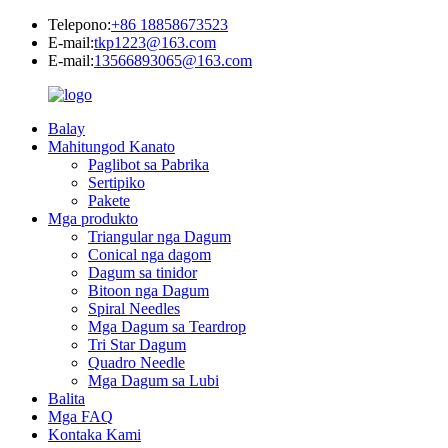
Telepono:
+86 18858673523
E-mail:
tkp1223@163.com
E-mail:
13566893065@163.com
Balay
Mahitungod Kanato
Paglibot sa Pabrika
Sertipiko
Pakete
Mga produkto
Triangular nga Dagum
Conical nga dagom
Dagum sa tinidor
Bitoon nga Dagum
Spiral Needles
Mga Dagum sa Teardrop
Tri Star Dagum
Quadro Needle
Mga Dagum sa Lubi
Balita
Mga FAQ
Kontaka Kami