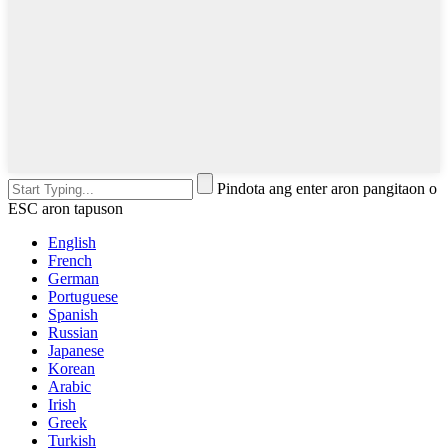
Pindota ang enter aron pangitaon o
ESC aron tapuson
English
French
German
Portuguese
Spanish
Russian
Japanese
Korean
Arabic
Irish
Greek
Turkish