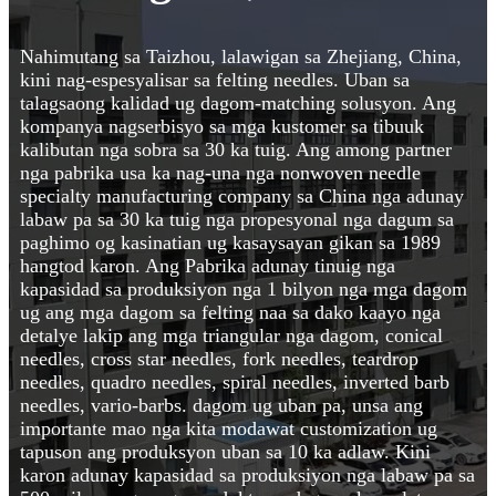
Nahimutang sa Taizhou, lalawigan sa Zhejiang, China,
kini nag-espesyalisar sa felting needles. Uban sa
talagsaong kalidad ug dagom-matching solusyon. Ang
kompanya nagserbisyo sa mga kustomer sa tibuuk
kalibutan nga sobra sa 30 ka tuig. Ang among partner
nga pabrika usa ka nag-una nga nonwoven needle
specialty manufacturing company sa China nga adunay
labaw pa sa 30 ka tuig nga propesyonal nga dagum sa
paghimo og kasinatian ug kasaysayan gikan sa 1989
hangtod karon. Ang Pabrika adunay tinuig nga
kapasidad sa produksiyon nga 1 bilyon nga mga dagom
ug ang mga dagom sa felting naa sa dako kaayo nga
detalye lakip ang mga triangular nga dagom, conical
needles, cross star needles, fork needles, teardrop
needles, quadro needles, spiral needles, inverted barb
needles, vario-barbs. dagom ug uban pa, unsa ang
importante mao nga kita modawat customization ug
tapuson ang produksyon uban sa 10 ka adlaw. Kini
karon adunay kapasidad sa produksiyon nga labaw pa sa