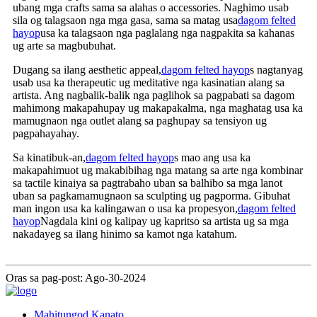
ubang mga crafts sama sa alahas o accessories. Naghimo usab
sila og talagsaon nga mga gasa, sama sa matag usa
dagom felted
hayop
usa ka talagsaon nga paglalang nga nagpakita sa kahanas
ug arte sa magbubuhat.
Dugang sa ilang aesthetic appeal,
dagom felted hayop
s nagtanyag
usab usa ka therapeutic ug meditative nga kasinatian alang sa
artista. Ang nagbalik-balik nga paglihok sa pagpabati sa dagom
mahimong makapahupay ug makapakalma, nga maghatag usa ka
mamugnaon nga outlet alang sa paghupay sa tensiyon ug
pagpahayahay.
Sa kinatibuk-an,
dagom felted hayop
s mao ang usa ka
makapahimuot ug makabibihag nga matang sa arte nga kombinar
sa tactile kinaiya sa pagtrabaho uban sa balhibo sa mga lanot
uban sa pagkamamugnaon sa sculpting ug pagporma. Gibuhat
man ingon usa ka kalingawan o usa ka propesyon,
dagom felted
hayop
Nagdala kini og kalipay ug kapritso sa artista ug sa mga
nakadayeg sa ilang hinimo sa kamot nga katahum.
Oras sa pag-post: Ago-30-2024
Mahitungod Kanato