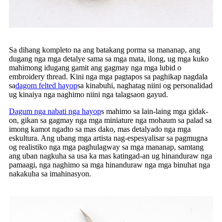
Sa dihang kompleto na ang batakang porma sa mananap, ang
dugang nga mga detalye sama sa mga mata, ilong, ug mga kuko
mahimong idugang gamit ang gagmay nga mga lubid o
embroidery thread. Kini nga mga pagtapos sa paghikap nagdala
sa
dagom felted hayop
sa kinabuhi, naghatag niini og personalidad
ug kinaiya nga naghimo niini nga talagsaon gayud.
Dagum nga nabati nga hayop
s mahimo sa lain-laing mga gidak-
on, gikan sa gagmay nga mga miniature nga mohaum sa palad sa
imong kamot ngadto sa mas dako, mas detalyado nga mga
eskultura. Ang ubang mga artista nag-espesyalisar sa pagmugna
og realistiko nga mga paghulagway sa mga mananap, samtang
ang uban nagkuha sa usa ka mas katingad-an ug hinanduraw nga
pamaagi, nga naghimo sa mga hinanduraw nga mga binuhat nga
nakakuha sa imahinasyon.