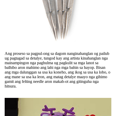
Ang proseso sa pagpul-ong sa dagom nanginahanglan og pailub
ug pagtagad sa detalye, tungod kay ang artista kinahanglan nga
mainampingon nga paghulma ug pagkulit sa mga lanot sa
balhibo aron mahimo ang lahi nga mga bahin sa hayop. Bisan
ang mga dalunggan sa usa ka koneho, ang ikog sa usa ka lobo, o
ang mane sa usa ka leon, ang matag detalye maayo nga gihimo
gamit ang felting needle aron makab-ot ang gitinguha nga
hitsura.