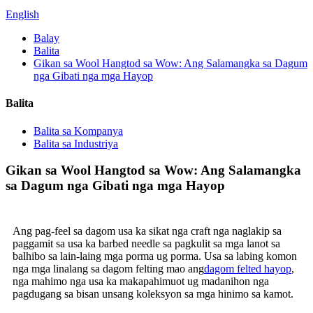
English
Balay
Balita
Gikan sa Wool Hangtod sa Wow: Ang Salamangka sa Dagum
nga Gibati nga mga Hayop
Balita
Balita sa Kompanya
Balita sa Industriya
Gikan sa Wool Hangtod sa Wow: Ang Salamangka
sa Dagum nga Gibati nga mga Hayop
Ang pag-feel sa dagom usa ka sikat nga craft nga naglakip sa
paggamit sa usa ka barbed needle sa pagkulit sa mga lanot sa
balhibo sa lain-laing mga porma ug porma. Usa sa labing komon
nga mga linalang sa dagom felting mao ang
dagom felted hayop
,
nga mahimo nga usa ka makapahimuot ug madanihon nga
pagdugang sa bisan unsang koleksyon sa mga hinimo sa kamot.