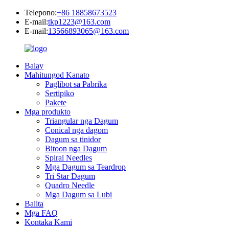
Telepono:
+86 18858673523
E-mail:
tkp1223@163.com
E-mail:
13566893065@163.com
Balay
Mahitungod Kanato
Paglibot sa Pabrika
Sertipiko
Pakete
Mga produkto
Triangular nga Dagum
Conical nga dagom
Dagum sa tinidor
Bitoon nga Dagum
Spiral Needles
Mga Dagum sa Teardrop
Tri Star Dagum
Quadro Needle
Mga Dagum sa Lubi
Balita
Mga FAQ
Kontaka Kami