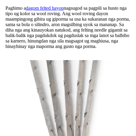
Paghimo a
dagom felted hayop
nagsugod sa pagpili sa husto nga
tipo ug kolor sa wool roving. Ang wool roving dayon
maampingong gibira ug giporma sa usa ka sukaranan nga porma,
sama sa bola o silindro, aron magsilbing uyok sa mananap. Sa
diha nga ang kinauyokan natukod, ang felting needle gigamit sa
balik-balik nga pagdukdok ug pagduslak sa mga lanot sa balhibo
sa karnero, hinungdan nga sila magsagot ug maghiusa, nga
hinayhinay nga maporma ang gusto nga porma.