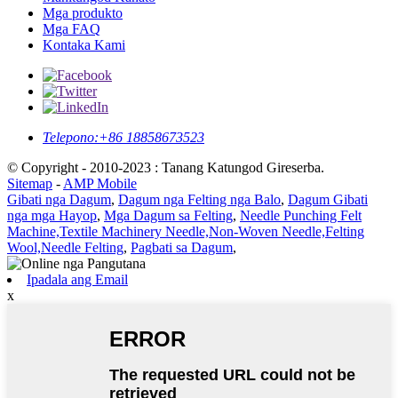
Mga produkto
Mga FAQ
Kontaka Kami
Telepono:
+86 18858673523
© Copyright - 2010-2023 : Tanang Katungod Gireserba.
Sitemap
-
AMP Mobile
Gibati nga Dagum
,
Dagum nga Felting nga Balo
,
Dagum Gibati
nga mga Hayop
,
Mga Dagum sa Felting
,
Needle Punching Felt
Machine,Textile Machinery Needle,Non-Woven Needle,Felting
Wool,Needle Felting
,
Pagbati sa Dagum
,
Ipadala ang Email
x